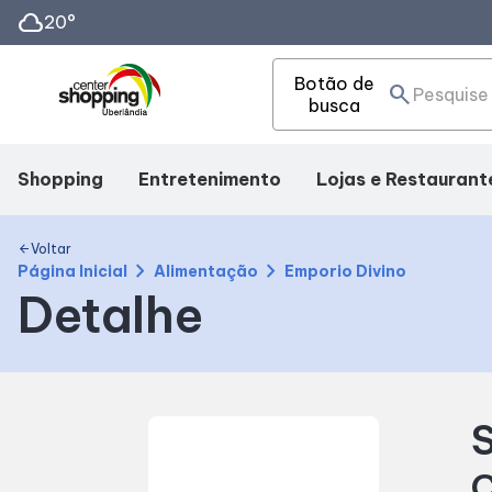
cloud
20°
Botão de
search
busca
Shopping
Entretenimento
Lojas e Restaurant
Mapa Interno
Cinema
Lojas
Voltar
arrow_back
chevron_right
chevron_right
Página Inicial
Alimentação
Emporio Divino
Detalhe
Facilidades
Eventos
Alimentação
Como Chegar
Fique por dentro
S
Horários
C