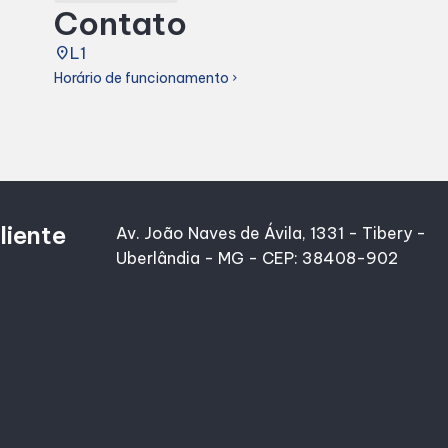
Contato
place
L1
Horário de funcionamento
chevron_right
liente
Av. João Naves de Ávila, 1331 - Tibery -
Uberlândia - MG - CEP: 38408-902