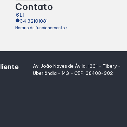
Contato
place
L1
34 32101081
Horário de funcionamento
chevron_right
liente
Av. João Naves de Ávila, 1331 - Tibery -
Uberlândia - MG - CEP: 38408-902