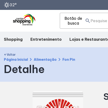
sunny
32°
Botão de
search
busca
Shopping
Entretenimento
Lojas e Restaurant
Mapa Interno
Cinema
Lojas
Voltar
arrow_back
chevron_right
chevron_right
Página Inicial
Alimentação
Fon Pin
Detalhe
Facilidades
Eventos
Alimentação
Como Chegar
Fique por dentro
S
Horários