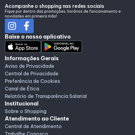
Acompanhe o shopping nas redes sociais
Horários
Fique por dentro das promoções, horários de funcionamento e
novidades em primeira mão!
Entretenimento
Baixe o nosso aplicativo
Cinema
Informações Gerais
Aviso de Privacidade
Eventos
Central de Privacidade
Preferência de Cookies
Fique por dentro
Canal de Ética
Relatório de Transparência Salarial
Institucional
Lojas e Restaurantes
Sobre o Shopping
Atendimento ao Cliente
Lojas
Central de Atendimento
Trabalhe Conosco