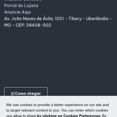
Alimentação
Portal do Lojista
Anuncie Aqui
Av. João Naves de Ávila, 1331 - Tibery - Uberlândia -
Programa de benefícios
MG - CEP: 38408-902
ungroup
Como chegar
We use cookies to provide a better experience on our site and
to target relevant content to you. You can enter which cookies
you allow to share
by clicking on Cookies Preferences.
By