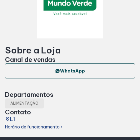
Horários
Entretenimento
Sobre a Loja
Cinema
Canal de vendas
Eventos
WhatsApp
Fique por dentro
Departamentos
ALIMENTAÇÃO
Lojas e Restaurantes
Contato
place
L1
Lojas
Horário de funcionamento
chevron_right