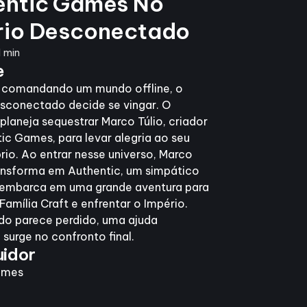
entic Games No
rio Desconectado
1 min
e
 comandando um mundo offline, o
sconectado decide se vingar. O
planeja sequestrar Marco Túlio, criador
ic Games, para levar alegria ao seu
rio. Ao entrar nesse universo, Marco
ransforma em Authentic, um simpático
 embarca em uma grande aventura para
Família Craft e enfrentar o Império.
do parece perdido, uma ajuda
 surge no confronto final.
uidor
lmes