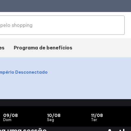
es
Programa de benefícios
Império Desconectado
09/08
10/08
11/08
Dom
Seg
Ter
ha uma sessão