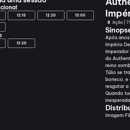
Auth
cional
Impé
12:15
12:20
13:00
6
Ação | 7
Sinops
p
Após anos
13:20
Império De
Imperador 
do Authent
reino somb
Túlio se t
boneco, e
resgatar a 
Quando tu
inesperada
Distrib
Imagem Fi