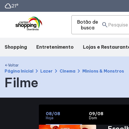
cloud
21°
Botão de
search
busca
Shopping
Entretenimento
Lojas e Restaurant
Mapa Interno
Cinema
Lojas
Voltar
arrow_back
chevron_right
chevron_right
chevron_right
Página Inicial
Lazer
Cinema
Minions & Monstros
Filme
Facilidades
Eventos
Alimentação
Como Chegar
Fique por dentro
08/08
09/08
Horários
Hoje
Dom
Escol