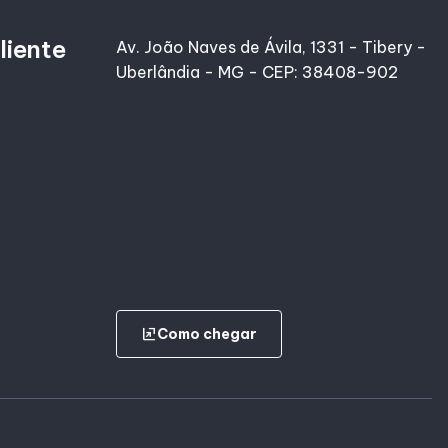
liente
Av. João Naves de Ávila, 1331 - Tibery -
Uberlândia - MG - CEP: 38408-902
ungroup
Como chegar