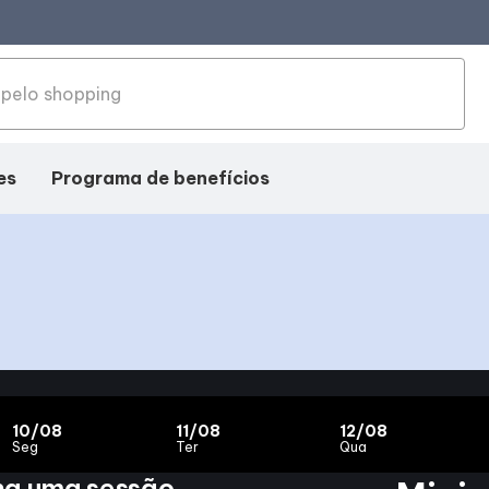
es
Programa de benefícios
10/08
11/08
12/08
Seg
Ter
Qua
ha uma sessão