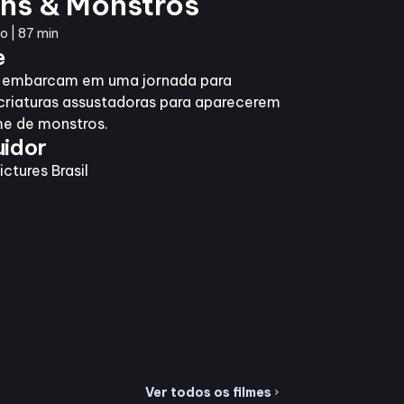
ons & Monstros
 | 87 min
e
s embarcam em uma jornada para
criaturas assustadoras para aparecerem
me de monstros.
uidor
ictures Brasil
Ver todos os filmes
chevron_right