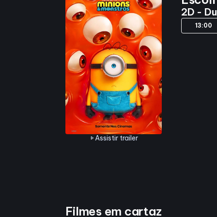
2D - D
13:00
Assistir trailer
play_arrow
Filmes em cartaz