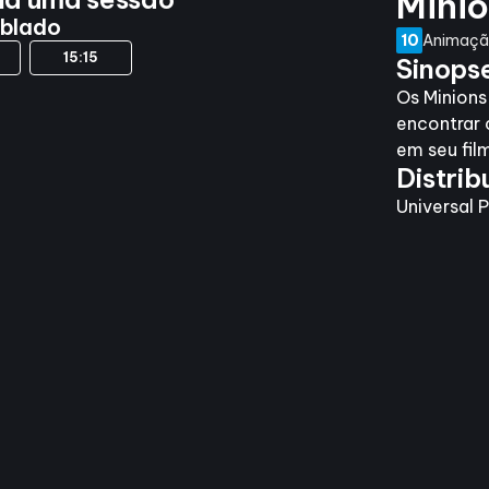
Mini
ublado
10
Animação
15:15
Sinops
Os Minion
encontrar 
em seu fil
Distrib
Universal P