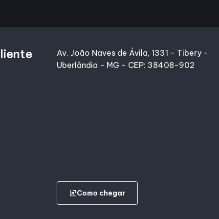
liente
Av. João Naves de Ávila, 1331 - Tibery -
Uberlândia - MG - CEP: 38408-902
ungroup
Como chegar