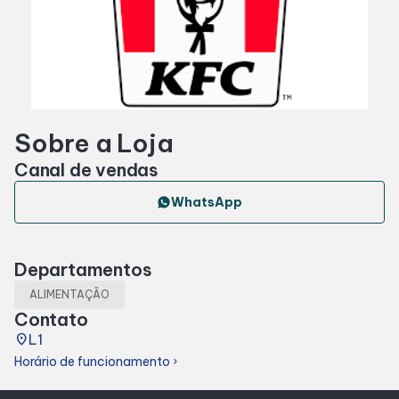
Horários
Entretenimento
Sobre a Loja
Cinema
Canal de vendas
Eventos
WhatsApp
Fique por dentro
Departamentos
ALIMENTAÇÃO
Lojas e Restaurantes
Contato
place
L1
Lojas
Horário de funcionamento
chevron_right