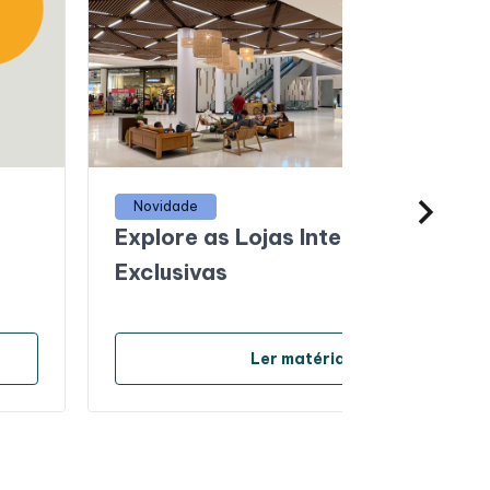
Novidade
Explore as Lojas Internacionais
Exclusivas
arrow_forward
Ler matéria