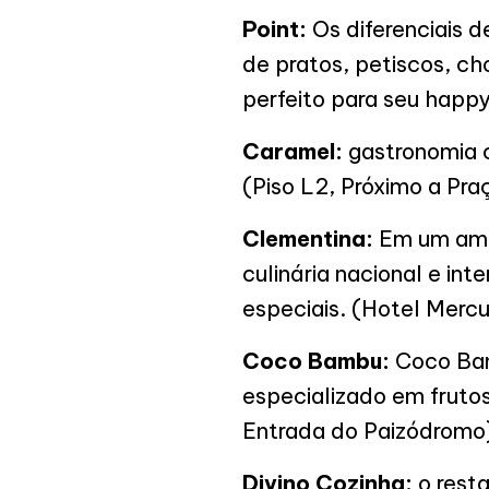
Point:
Os diferenciais 
de pratos, petiscos, ch
perfeito para seu happy
Caramel:
gastronomia 
(Piso L2, Próximo a Pr
Clementina:
Em um ambi
culinária nacional e in
especiais. (Hotel Mercu
Coco Bambu:
Coco Bam
especializado em frutos
Entrada do Paizódromo
Divino Cozinha:
o rest