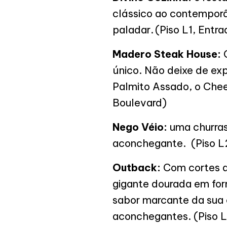
clássico ao contemporâ
paladar. (Piso L1, Entr
Madero Steak House:
O
único. Não deixe de exp
Palmito Assado, o Chees
Boulevard)
Nego Véio:
uma churras
aconchegante. (Piso L2
Outback:
Com cortes de
gigante dourada em form
sabor marcante da sua 
aconchegantes. (Piso L