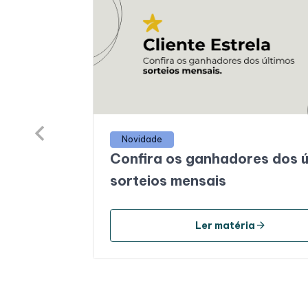
Novidade
Confira os ganhadores dos ú
sorteios mensais
arrow_forward
Ler matéria