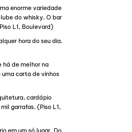
, uma enorme variedade
clube do whisky. O bar
Piso L1, Boulevard)
quer hora do seu dia.
 há de melhor na
e uma carta de vinhos
uitetura, cardápio
il garrafas. (Piso L1,
rio em um só lugar. Do