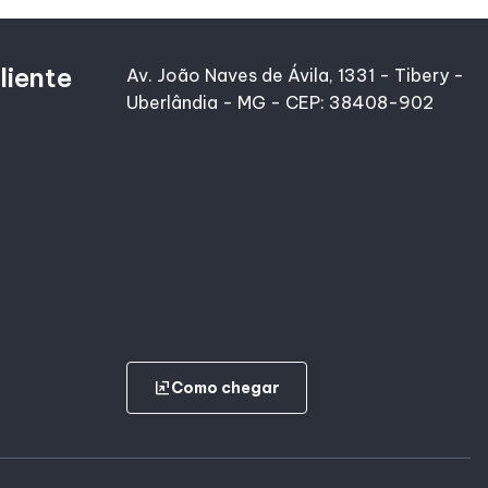
liente
Av. João Naves de Ávila, 1331 - Tibery -
Uberlândia - MG - CEP: 38408-902
ungroup
Como chegar