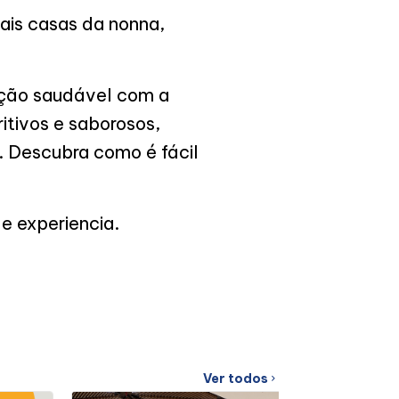
nais casas da nonna,
ação saudável com a
tivos e saborosos,
 Descubra como é fácil
e experiencia.
Ver todos
chevron_right