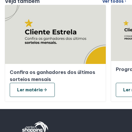
Veja também
Ver todos
chevron_right
Progra
Confira os ganhadores dos últimos
sorteios mensais
arrow_forward
Ler matéria
Ler